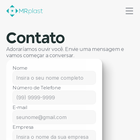
Home
Contato
Soluções
Adoraríamos ouvir você. Envie uma mensagem e 
Produtos
vamos começar a conversar.
Quem somos
Nome
Contato
Comercial
Número de Telefone
E-mail
Empresa