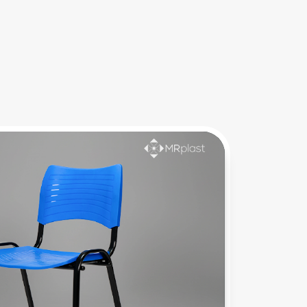
Puxador Classic
Em material termoplástico, com design 
funcional e resistente, o puxador é indicado 
para aplicação em cadeiras.