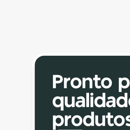
Apoio de Cabeça 
Telado
Proporciona conforto e suporte para a 
região cervical, com estrutura resistente e 
ajuste funcional. O acabamento em tela 
garante melhor ventilação.
Pronto pa
qualidad
produto