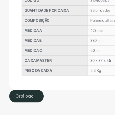
CÓDIGO 
21040061.12
QUANTIDADE POR CAIXA
25 unidades
COMPOSIÇÃO
Polímero alta r
MEDIDA A
423 mm
MEDIDA B
380 mm
MEDIDA C
50 mm
CAIXA MASTER
30 x 37 x 45
PESO DA CAIXA
5,5 Kg
Catálogo 