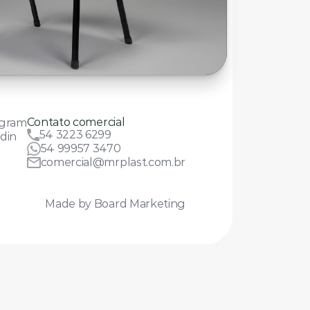
Contato comercial
agram
54 3223 6299
din
54 99957 3470
comercial@mrplast.com.br
Made by Board Marketing