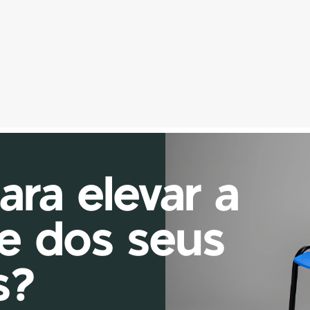
Descansa-Pés
Com estrutura resistente e design 
ergonômico, o Descansa-Pés garante 
estabilidade, durabilidade e facilidade de 
aplicação. Este produto atende a NR17.
ra elevar a 
e dos seus 
s?