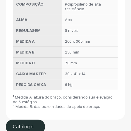
COMPOSIÇÃO
Polipropileno de alta 
resistência
ALMA
Aço
REGULAGEM
5 níveis
MEDIDA A
260 x 305 mm
MEDIDA B
230 mm
MEDIDA C
70 mm
CAIXA MASTER
30 x 41 x 14
PESO DA CAIXA
6 Kg
¹ Medida A: altura do braço, considerando sua elevação 
de 5 estágios.
² Medida B: das extremidades do apoio de braço.
Catálogo 