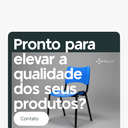
LICI 7
Estrutura robusta e resistente, com sistema de 
regulagem precisa e 7 níveis de ajuste de 
altura. Indicada para cadeiras diretor e 
presidente, proporciona maior estabilidade, 
conforto e segurança no uso diário.
Pronto para 
elevar a 
qualidade 
dos seus 
produtos?
Contato