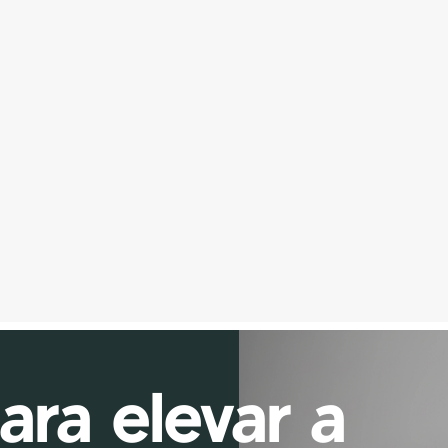
Descansa-Pés
Com estrutura resistente e design 
ergonômico, o Descansa-Pés garante 
estabilidade, durabilidade e facilidade de 
aplicação. Este produto atende a NR17.
ra elevar a 