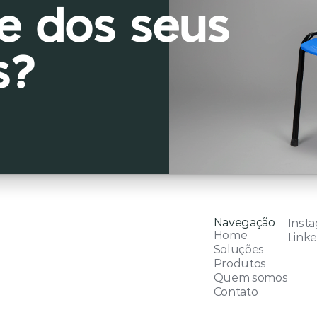
e dos seus 
s?
Navegação
Inst
Home
Linke
Soluções
Produtos
Quem somos
Contato