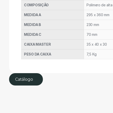
COMPOSIÇÃO
Polímero de alta
MEDIDA A
295 x 360 mm
MEDIDA B
230 mm
MEDIDA C
70 mm
CAIXA MASTER
35 x 40 x 30
PESO DA CAIXA
7,5 Kg
Catálogo 