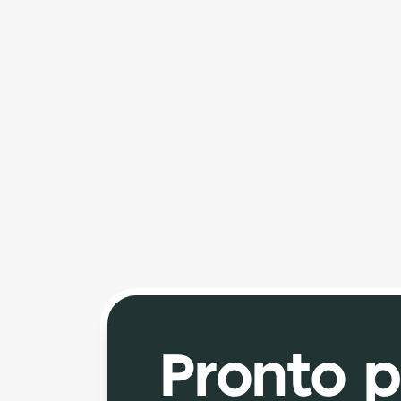
Apoio de Cabeça 
Telado
Proporciona conforto e suporte para a 
região cervical, com estrutura resistente e 
ajuste funcional. O acabamento em tela 
garante melhor ventilação.
Pronto pa