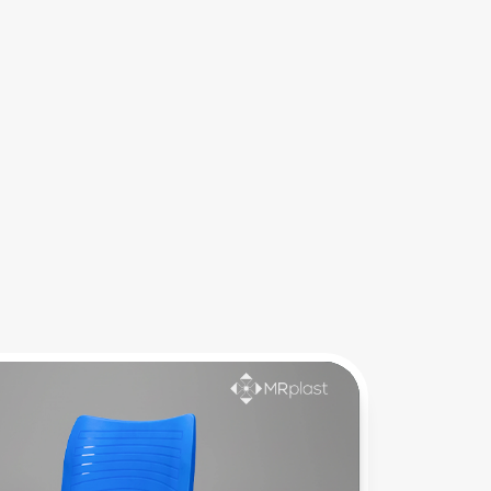
Puxador Classic
Em material termoplástico, com design 
funcional e resistente, o puxador é indicado 
para aplicação em cadeiras.