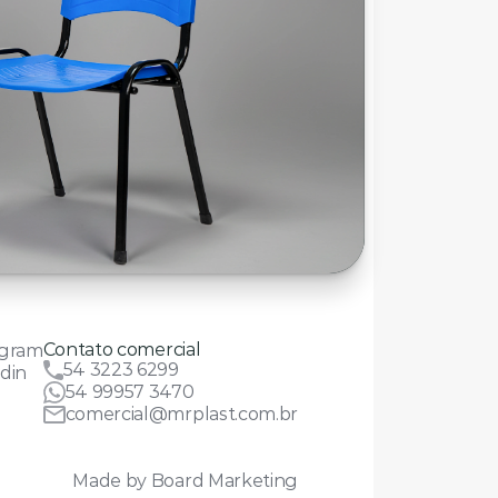
Contato comercial
agram
54 3223 6299
din
54 99957 3470
comercial@mrplast.com.br
Made by Board Marketing